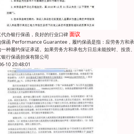
面议
京代办银行保函，良好的行业口碑
保函 Performance Guarantee，履约保函是指：
的一种履约保证承诺。如果劳务方和承包方日后未能按时、按质
京银行保函担保有限公司
06-10 20:48:01