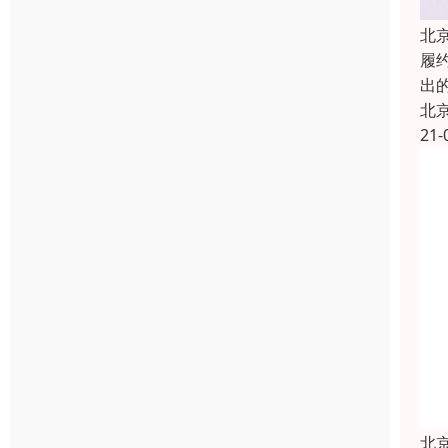
北
履约
出
北
21-
北