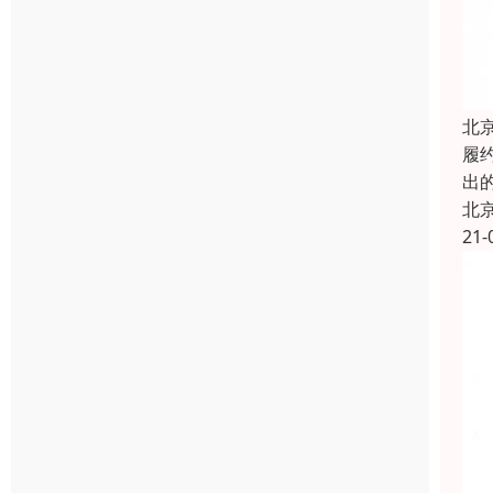
北
履约
出
北
21-