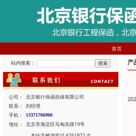
首页
产
站内搜索：
公司：
北京银行保函担保有限公司
20
联系：
刘经理
手机：
13371766960
地址：
北京市海淀区马甸东路19号
本站共被浏览过 6251972 次