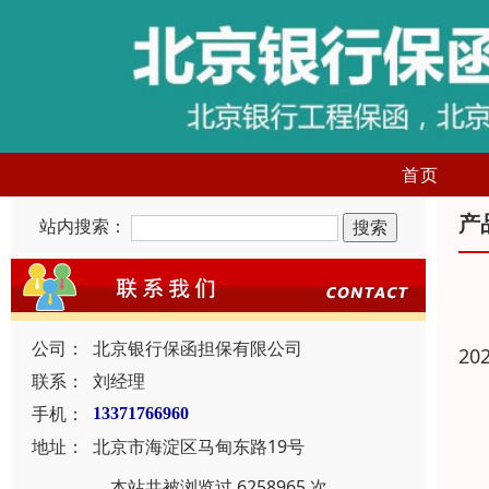
首页
产
站内搜索：
公司：
北京银行保函担保有限公司
20
联系：
刘经理
手机：
13371766960
地址：
北京市海淀区马甸东路19号
本站共被浏览过 6258965 次