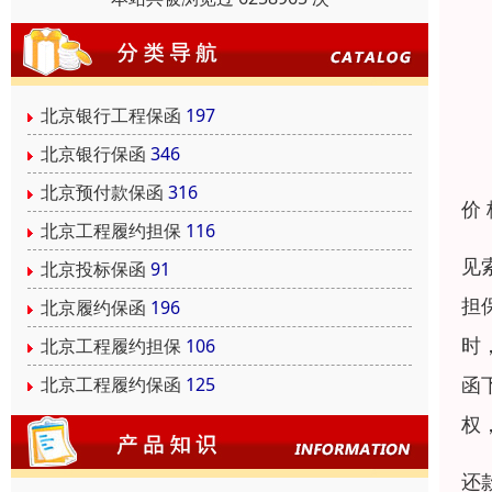
北京银行工程保函
197
北京银行保函
346
北京预付款保函
316
价
北京工程履约担保
116
见
北京投标保函
91
担
北京履约保函
196
时
北京工程履约担保
106
函
北京工程履约保函
125
权
还