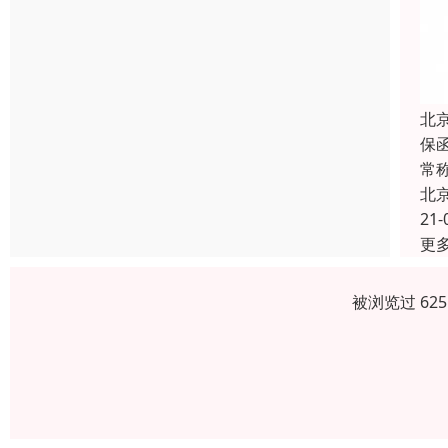
北
保
常
北
21-
更
被浏览过 62