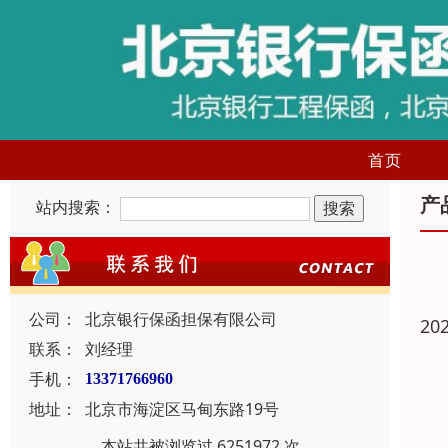
首页
产
站内搜索：
公司：
北京银行保函担保有限公司
20
联系：
刘经理
手机：
13371766960
地址：
北京市海淀区马甸东路19号
本站共被浏览过 6251972 次