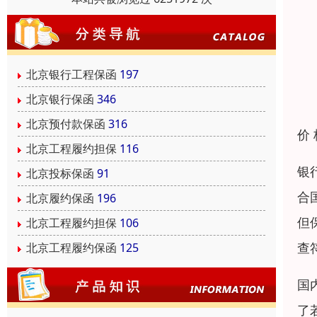
北京银行工程保函
197
北京银行保函
346
北京预付款保函
316
价
北京工程履约担保
116
银
北京投标保函
91
合
北京履约保函
196
但
北京工程履约担保
106
查
北京工程履约保函
125
国
了