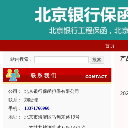
首页
产
站内搜索：
公司：
北京银行保函担保有限公司
20
联系：
刘经理
手机：
13371766960
地址：
北京市海淀区马甸东路19号
本站共被浏览过 6257324 次