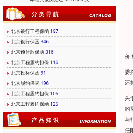
北京银行工程保函
197
北京银行保函
346
北京预付款保函
316
价
北京工程履约担保
116
委
北京投标保函
91
还
北京履约保函
196
北京工程履约担保
106
关
北京工程履约保函
125
的
与
任