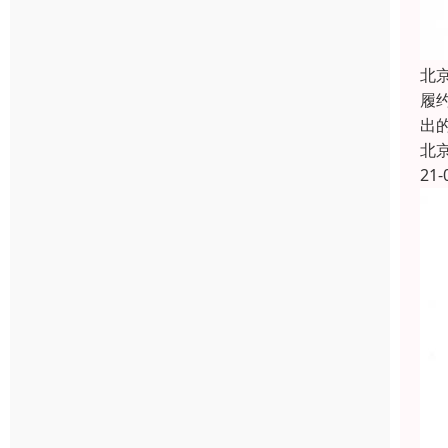
北
履约
出
北
21-