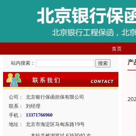
首页
产
站内搜索：
公司：
北京银行保函担保有限公司
20
联系：
刘经理
手机：
13371766960
地址：
北京市海淀区马甸东路19号
本站共被浏览过 6263040 次