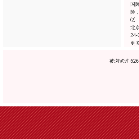
国
险
⑵
北
24-
更
被浏览过 62