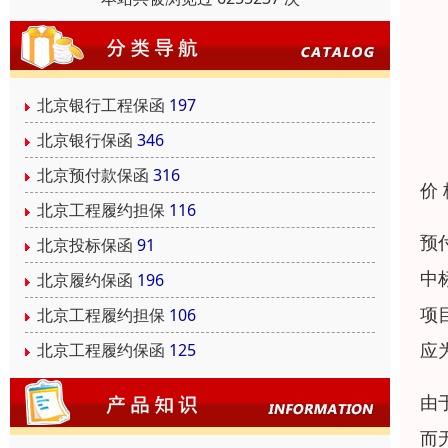
北京银行工程保函
197
北京银行保函
346
北京预付款保函
316
价
北京工程履约担保
116
预
北京投标保函
91
中
北京履约保函
196
项
北京工程履约担保
106
应
北京工程履约保函
125
由
而