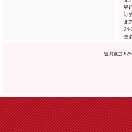
银
订
北
24-
更
被浏览过 62