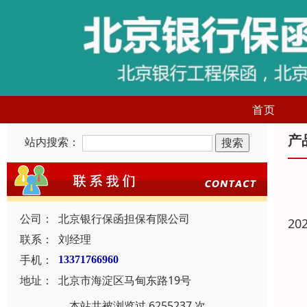
首页
产
站内搜索：
公司：
北京银行保函担保有限公司
20
联系：
刘经理
手机：
13371766960
地址：
北京市海淀区马甸东路19号
本站共被浏览过 6255237 次